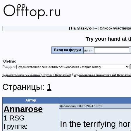
[
На главную
] -- [
Список участник
Try your hand at t
Вход на форум
логин
On-line:
Раздел:
/
художественная гимнастика (Rhythmic Gymnastics)
художественная гимнастика Art Gymnastic
Страницы:
1
Автор
Annarose
Добавлено: 30-05-2024 13:51
1 RSG
In the terrifying h
Группа: