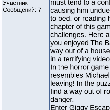
must tend to a conf
Участник
Сообщений: 7
causing him undue 
to bed, or reading 
chapter of this gam
challenges. Here a
you enjoyed The Ba
way out of a house
in a terrifying vide
In the horror game
resembles Michael 
leaving! In the p
find a way out of r
danger.
Enter Giggy Escape