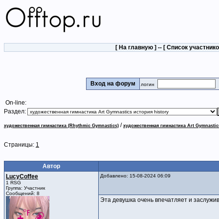
[
На главную
] -- [
Список участник
Вход на форум
логин
On-line:
Раздел:
/
художественная гимнастика (Rhythmic Gymnastics)
художественная гимнастика Art Gymnastic
Страницы:
1
Автор
LucyCoffee
Добавлено: 15-08-2024 06:09
1 RSG
Группа: Участник
Сообщений: 8
Эта девушка очень впечатляет и заслужи