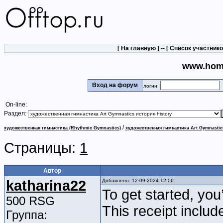
[
На главную
] -- [
Список участник
www.hom
Вход на форум
логин
On-line:
Раздел:
/
художественная гимнастика (Rhythmic Gymnastics)
художественная гимнастика Art Gymnastic
Страницы:
1
Автор
katharina22
Добавлено: 12-09-2024 12:06
To get started, you
500 RSG
This receipt inclu
Группа: