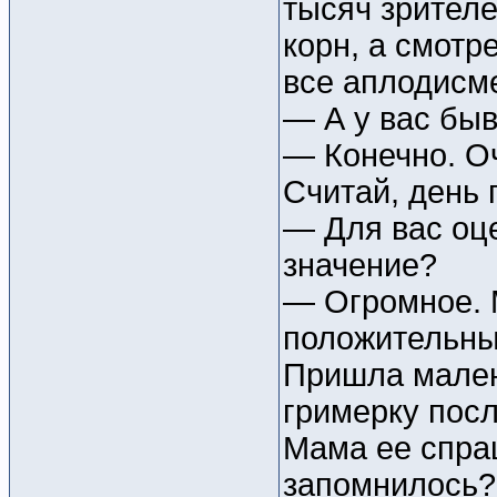
тысяч зрителе
корн, а смотр
все аплодисм
— А у вас быв
— Конечно. О
Считай, день 
— Для вас оц
значение?
— Огромное. 
положительны
Пришла малень
гримерку посл
Мама ее спраш
запомнилось?