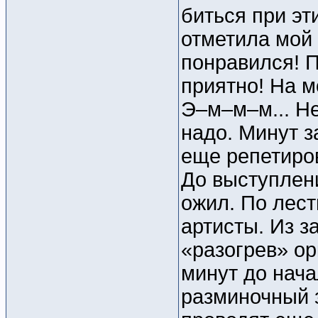
биться при эт
отметила мой 
понравился! 
приятно! На м
Э–м–м–м... Не
надо. Минут з
еще репетиров
До выступлен
ожил. По лес
артисты. Из з
«разогрев» ор
минут до нач
разминочный 