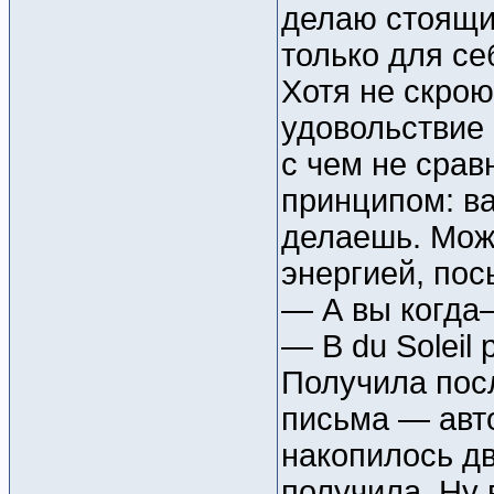
делаю стоящи
только для се
Хотя не скрою
удовольствие 
с чем не сра
принципом: ва
делаешь. Можн
энергией, пос
— А вы когда
— В du Soleil
Получила посл
письма — авто
накопилось дв
получила. Ну в