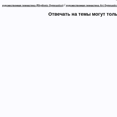
/
художественная гимнастика (Rhythmic Gymnastics)
художественная гимнастика Art Gymnastic
Отвечать на темы могут тол