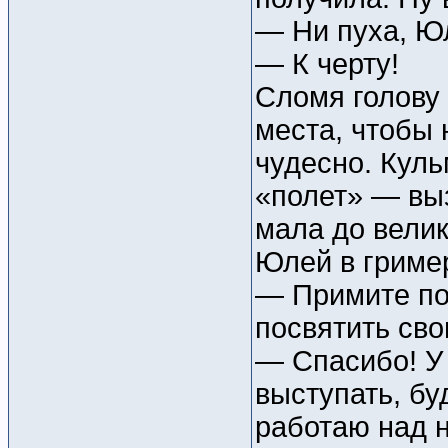
— Ни пуха, Юл
— К черту!
Сломя голову
места, чтобы 
чудесно. Кул
«полет» — вы
мала до велик
Юлей в гриме
— Примите по
посвятить сво
— Спасибо! У 
выступать, бу
работаю над 