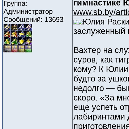
гимнастике 
Группа:
Администратор
www.sb.by/arti
Сообщений: 13693
Юлия Раскин
заслуженный 
Вахтер на сл
суров, как ти
кому? К Юлии 
будто за ушко
недолго — бы
скоро. «За мн
еще успеть о
лабиринтами 
приготовлени