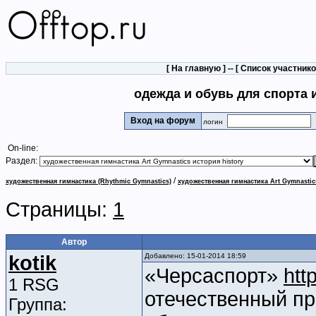
[
На главную
] -- [
Список участник
одежда и обувь для спорта 
Вход на форум
логин
On-line:
Раздел:
/
художественная гимнастика (Rhythmic Gymnastics)
художественная гимнастика Art Gymnastic
Страницы:
1
Автор
kotik
Добавлено: 15-01-2014 18:59
«Черсаспорт»
htt
1 RSG
отечественный пр
Группа: