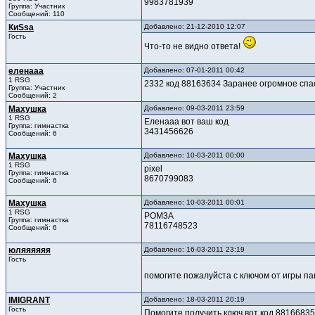
9983781939
Группа: Участник
Сообщений: 110
КиSsа
Добавлено: 21-12-2010 12:07
Гость
Что-то не видно ответа!
еленааа
Добавлено: 07-01-2011 00:42
1 RSG
2332 код 88163634 Заранее огромное спас
Группа: Участник
Сообщений: 2
Махушка
Добавлено: 09-03-2011 23:59
1 RSG
Еленааа вот ваш код
Группа: гимнастка
3431456626
Сообщений: 6
Махушка
Добавлено: 10-03-2011 00:00
1 RSG
pixel
Группа: гимнастка
8670799083
Сообщений: 6
Махушка
Добавлено: 10-03-2011 00:01
1 RSG
РОМ3А
Группа: гимнастка
78116748523
Сообщений: 6
юляяяяяя
Добавлено: 16-03-2011 23:19
Гость
помогите пожалуйста с ключом от игры п
IMIGRANT
Добавлено: 18-03-2011 20:19
Гость
Помогите получить ключ вот код 8816683