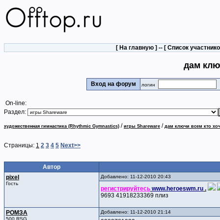
[
На главную
] -- [
Список участник
дам клю
Вход на форум
логин
On-line:
Раздел:
/
/
художественная гимнастика (Rhythmic Gymnastics)
игры Shareware
дам ключи всем кто хоч
Страницы:
1
2
3
4
5
Next>>
Автор
pixel
Добавлено: 11-12-2010 20:43
Гость
регистрируйтесь
www.heroeswm.ru
.
9693 41918233369 плиз
РОМЗА
Добавлено: 11-12-2010 21:14
500 RSG