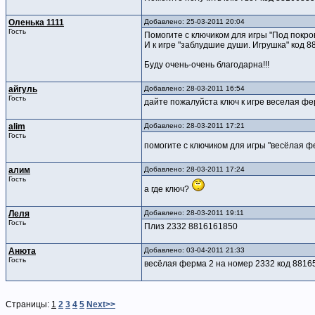
Оленька 1111
Добавлено: 25-03-2011 20:04
Гость
Помогите с ключиком для игры "Под покро
И к игре "заблудшие души. Игрушка" код 
Буду очень-очень благодарна!!!
айгуль
Добавлено: 28-03-2011 16:54
Гость
дайте пожалуйста ключ к игре веселая ф
alim
Добавлено: 28-03-2011 17:21
Гость
помогите с ключиком для игры "весёлая фе
алим
Добавлено: 28-03-2011 17:24
Гость
а где ключ?
Леля
Добавлено: 28-03-2011 19:11
Гость
Плиз 2332 8816161850
Анюта
Добавлено: 03-04-2011 21:33
Гость
весёлая ферма 2 на номер 2332 код 8816
Страницы:
1
2
3
4
5
Next>>