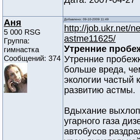
Аня
Добавлено: 09-10-2009 11:49
http://job.ukr.net/
5 000 RSG
astme11625/
Группа:
Утренние пробеж
гимнастка
Сообщений: 374
Утренние пробежк
больше вреда, че
экологии частый 
развитию астмы.
Вдыхание выхлопн
угарного газа диз
автобусов раздра