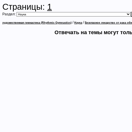
Страницы:
1
Раздел:
/
/
художественная гимнастика (Rhythmic Gymnastics)
Наука
Безопасное лекарство от рака об
Отвечать на темы могут тол