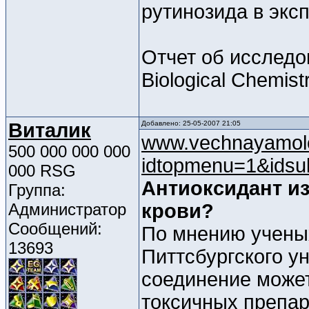
рутинозида в экс
Отчет об исследов
Biological Chemistr
Виталик
Добавлено: 25-05-2007 21:05
www.vechnayamolo
500 000 000 000
idtopmenu=1&ids
000 RSG
Антиоксидант из
Группа:
Администратор
крови?
Сообщений:
По мнению учены
13693
Питтсбургского у
соединение может
токсичных препар