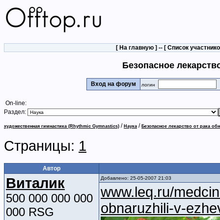
[
На главную
] -- [
Список участник
Безопасное лекарство
Вход на форум
логин
On-line:
Раздел:
/
/
художественная гимнастика (Rhythmic Gymnastics)
Наука
Безопасное лекарство от рака об
Страницы:
1
Автор
Виталик
Добавлено: 25-05-2007 21:03
www.leq.ru/medcin
500 000 000 000
obnaruzhili-v-ezhe
000 RSG