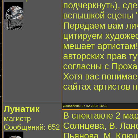
подчеркнуть), сд
вспышкой сцены "
Передаем вам ли
цитируем художес
мешает артистам!!
авторских прав ту
согласны с Прох
Хотя вас понимае
сайтах артистов 
Лунатик
Добавлено: 27-02-2008 16:32
В спектакле 2 мар
магистр
Солнцева, В. Ланс
Сообщений: 652
Пьянова, М. Клюш