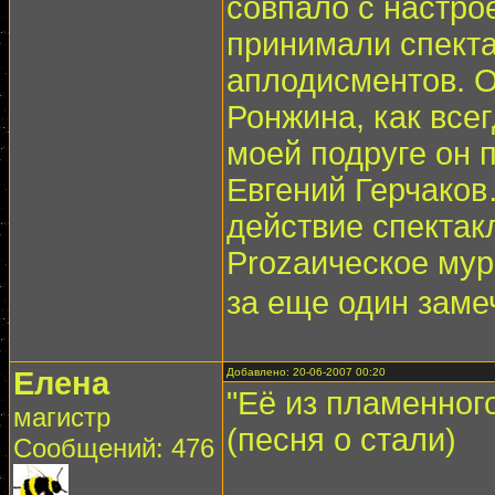
совпало с настро
принимали спекта
аплодисментов. О
Ронжина, как все
моей подруге он п
Евгений Герчаков
действие спектак
Prozaическое му
за еще один заме
Елена
Добавлено: 20-06-2007 00:20
"Её из пламенног
магистр
(песня о стали)
Сообщений: 476