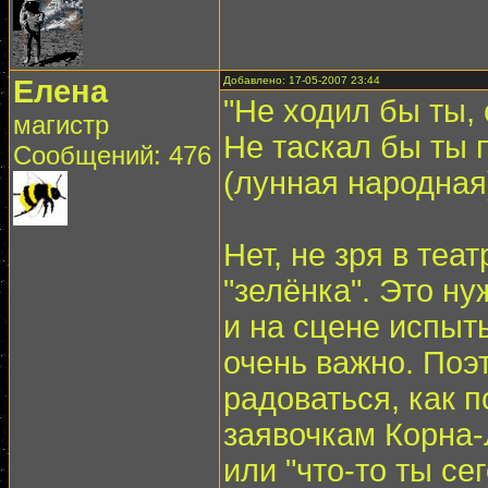
Елена
Добавлено: 17-05-2007 23:44
"Не ходил бы ты, 
магистр
Не таскал бы ты 
Сообщений: 476
(лунная народная
Нет, не зря в теа
"зелёнка". Это ну
и на сцене испыты
очень важно. Поэ
радоваться, как 
заявочкам Корна-Л
или "что-то ты се