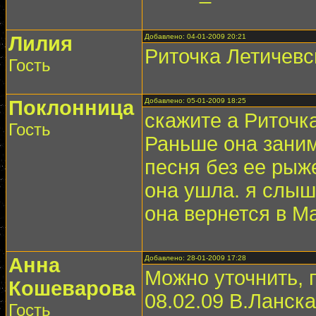
Лилия
Добавлено: 04-01-2009 20:21
Риточка Летичевс
Гость
Поклонница
Добавлено: 05-01-2009 18:25
скажите а Риточк
Гость
Раньше она заним
песня без ее рыж
она ушла. я слыш
она вернется в М
Анна
Добавлено: 28-01-2009 17:28
Можно уточнить, 
Кошеварова
08.02.09 В.Ланск
Гость