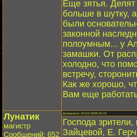
Еще зятья. Делят
больше в шутку, а
были основательн
законной наследн
полоумным... у А
замашки. От расп
холодно, что помс
встречу, сторонит
Как же хорошо, ч
Вам еще работать
Лунатик
Добавлено: 03-02-2008 00:10
Господа зрители,
магистр
Зайцевой, Е. Гер
Сообщений: 652