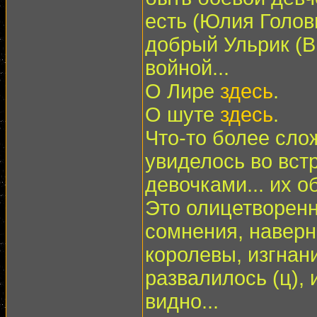
есть (Юлия Голови
добрый Ульрик (В
войной...
О Лире
здесь
.
О шуте
здесь
.
Что-то более сло
увиделось во вст
девочками... их о
Это олицетворен
сомнения, наверн
королевы, изгнан
развалилось (ц), 
видно...