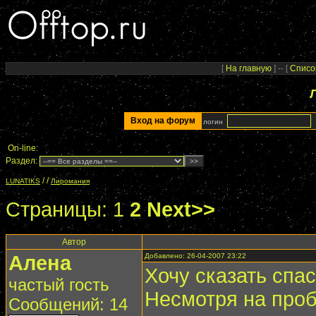
[
На главную
] -- [
Списо
Вход на форум
логин
On-line:
Раздел:
/
/
LUNATIKS
Лиромания
Страницы:
1
2
Next>>
Автор
Алена
Добавлено: 26-04-2007 23:22
Хочу сказать спа
частый гость
Несмотря на проб
Сообщений: 14