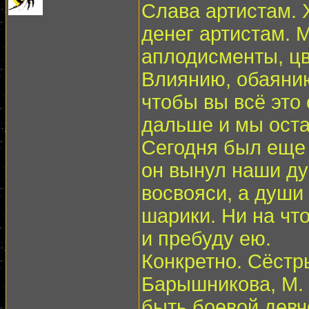
Слава артистам. 
денег артистам. 
аплодисменты, цв
Влиянию, обаянию
чтобы вы всё это 
дальше и мы ост
Сегодня был еще 
он вынул наши ду
восвояси, а души
шарики. Ни на что
и пребуду ею.
Конкретно. Сёстр
Барышникова, М. 
быть боевой девч