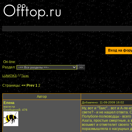
Вход на фо
On-line:
Раздел:
/
/
LUNATIKS
Та-ис
Страницы:
<< Prev
1
2
Автор
Елена
Добавлено: 11-09-2009 16:02
магистр
Ну, вот и "Таис"... вот и А-л
Сообщений: 476
свете? - и не нашел ответа. 
Полубоги-полководцы - всего
Азата, простые смертные, а 
возьмет и отметелит своего 
поразмышляла о насущных дел