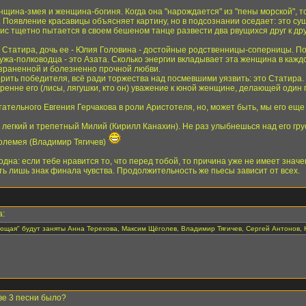
енщина-змея и женщина-богиня. Когда она "нарождается" из "пены морской", т
Появление красавицы объясняет картину, но в подсознании оседает: это суще
ис тщетно пытается в своем бешеном танце развести два рвущихся друг к друг
 Статира, дочь ее - Юлия Головина - достойные родственницы-соперницы. Пост
мужа-полководца - это Азата. Сколько энергии вкладывает эта женщина в каж
израненной и болезненно прочной любви.
орить победителя, всё ради торжества над посмевшими уязвить: это Статира
кренне его (лисы, лягушки, кто он) уважение к юной женщине, делающей один 
тательного Евгения Герчакова в роли Аристотеля, но, может быть, мы его ещ
 легкий и трепетный Милий (Кирилл Канахин). Не раз улыбнешься над его грус
олемея (Владимир Тягичев)
одна: если тебе нравится то, что перед тобой, то причина уже не имеет значе
 лишь знак финала чувства. Продолжительность же пьесы зависит от всех.
а:
ияющая" будут заняты Анна Терехова, Максим Щёголев, Владимир Тягичев, Сергей Антонов
ве 3 песни было?