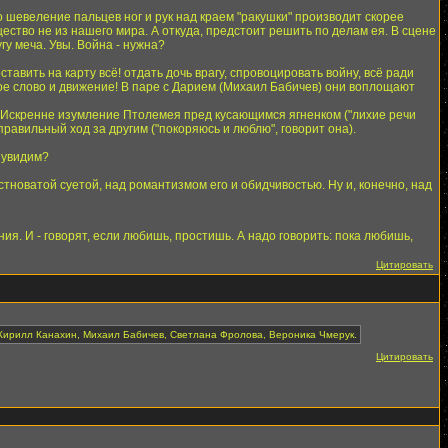
о шевеление пальцев ног и рук над краем "ракушки" производит скорее
ство не из нашего мира. А откуда, предстоит решить по делам ея. В сцене
у меча. Увы. Война - нужна?
авить на карту всё! отдать дочь врагу, спровоцировать войну, всё ради
дое слово и движение! В паре с Дарием (Михаил Бабичев) они воплощают
. Искренне изумление Птолемея пред кусающимся ягненком ("лихие речи
правильный ход за другим ("покоряюсь и люблю", говорит она).
е увидим?
тноватой суетой, над романтизмом его и обидчивостью. Ну и, конечно, над
ния. И - говорят, если любишь, простишь. А надо говорить: пока любишь,
Цитировать
, Кирилл Канахин, Михаил Бабичев, Светлана Фролова, Вероника Чмерук.
Цитировать