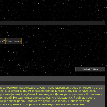
оль?
Регистрация
ой царь, несмотря на молодость, успел призадуматься: зачем он живет на этом
ется, она может быть смыслом его жизни. Может быть. Но не случилось.
 простом факте). Судьбами Александра и Дария распорядились Птолемей и
рриторий. Не единожды мне казалось, что Македонский сейчас просто
мир в своих ролях. Ролями это даже не казалось. Поначалу я еще
лась в древнюю историю, современную, как всё человеческое.