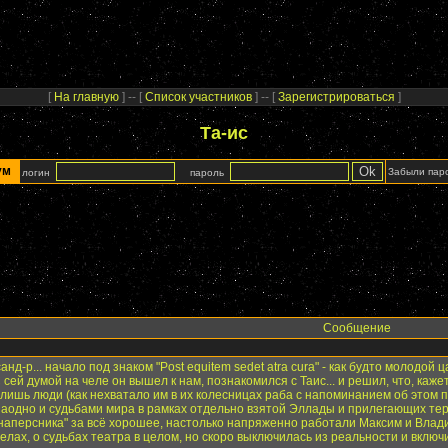
[
На главную
] -- [
Список участников
] -- [
Зарегистрироваться
]
Та-ис
рум
Забыли пар
логин
пароль
Сообщение
е-ксанд-р... начало под знаком "Post equitem sedet atra cura" - как будто молод
С сей думой на челе он вышел к нам, познакомился с Таис... и решил, что, каж
 лишь люди (как нехватало им в их колесницах раба с напоминанием об этом
заодно и судьбами мира в рамках отдельно взятой Эллады и прилегающих те
"наперсника" за всё хорошее, настолько напряженно работали Максим и Влади
ах, о судьбах театра в целом, но скоро выключилась из реальности и включи