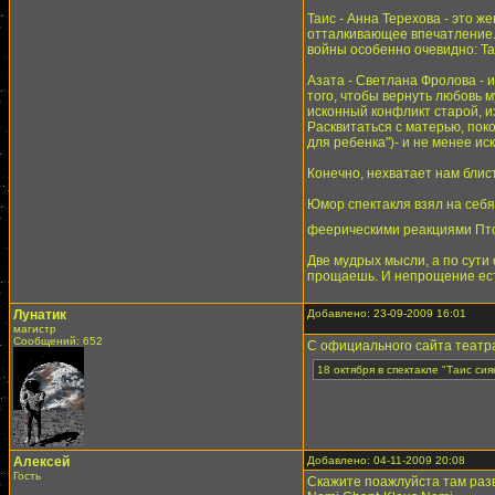
Таис - Анна Терехова - это ж
отталкивающее впечатление. 
войны особенно очевидно: Та
Азата - Светлана Фролова - и
того, чтобы вернуть любовь 
исконный конфликт старой, 
Расквитаться с матерью, пок
для ребенка")- и не менее ис
Конечно, нехватает нам блис
Юмор спектакля взял на себя
феерическими реакциями Пт
Две мудрых мысли, а по сути 
прощаешь. И непрощение есть
Лунатик
Добавлено: 23-09-2009 16:01
магистр
Сообщений: 652
С официального сайта театр
18 октября в спектакле "Таис с
Алексей
Добавлено: 04-11-2009 20:08
Гость
Скажите поажлуйста там раз