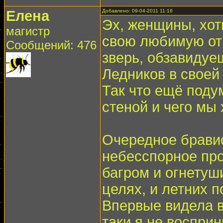
Елена
Добавлено: 09-04-2011 11:16
Эх, женщины, хот
магистр
свою любимую отво
Сообщений: 476
зверь, обзавидуе
Ледников в своей 
Так что ещё подум
стеной и чего мы 
Очередное бравис
небесспорное про
багром и огнетуш
целях, и летних п
Впервые видела в
таки я не воспри