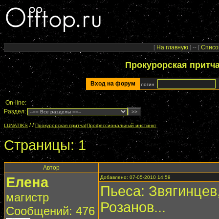
[
На главную
] -- [
Списо
Прокурорская притч
Вход на форум
логин
On-line:
Раздел:
/
/
LUNATIKS
Прокурорская притча|Профессиональный инстинкт
Страницы:
1
Автор
Елена
Добавлено: 07-05-2010 14:59
Пьеса: Звягинцев
магистр
Розанов...
Сообщений: 476