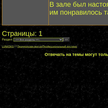
В зале был насто
им понравилось т
Страницы:
1
Раздел:
/
/
LUNATIKS
Прокурорская притча|Профессиональный инстинкт
Отвечать на темы могут тол