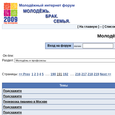
[
На главную
] -- [
Список
Молодё
Вход на форум
логин
On-line:
Раздел:
Страницы:
<< Prev
1
2
3
4
5
......
190
191
192
......
216
217
218
219
Next >>
Темы
Подскажите
Подскажите
Перевозка пианино в Москве
Подскажите
Подскажите