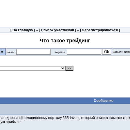
[
На главную
] -- [
Список участников
] -- [
Зарегистрироваться
]
Что такое трейдинг
рум
Забыли пар
логин
пароль
Сообщение
лагодаря информационному порталу 365-invest, который опишет вам все тонк
ную прибыль.