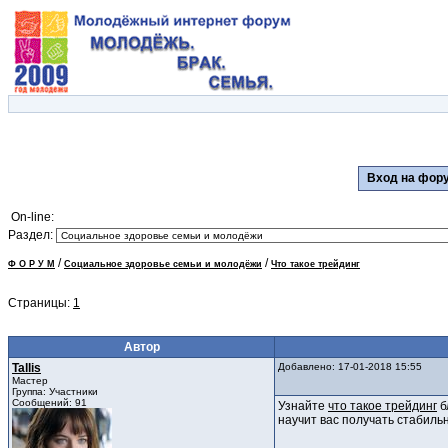
Вход на фо
On-line:
Раздел:
/
/
Ф О Р У М
Социальное здоровье семьи и молодёжи
Что такое трейдинг
Страницы:
1
Автор
Tallis
Добавлено: 17-01-2018 15:55
Мастер
Группа: Участники
Сообщений: 91
Узнайте
что такое трейдинг
б
научит вас получать стабиль