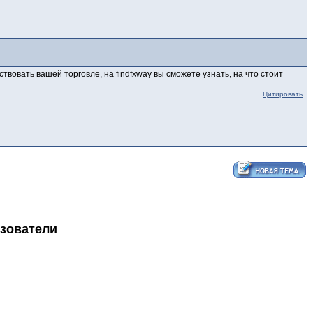
твовать вашей торговле, на findfxway вы сможете узнать, на что стоит
Цитировать
ьзователи