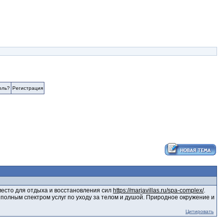
оль?
Регистрация
 место для отдыха и восстановления сил
https://marjavillas.ru/spa-complex/
.
 полным спектром услуг по уходу за телом и душой. Природное окружение и
Цитировать