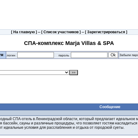
[
На главную
] -- [
Список участников
] -- [
Зарегистрироваться
]
СПА-комплекс Marja Villas & SPA
рум
Забыли пар
логин
пароль
Сообщение
городный СПА-отель в Ленинградской области, который предлагает идеальное
я бассейн, сауны и различные процедуры, что позволяет гостям насладиться
т идеальные условия для расслабления и отдыха от городской суеты.