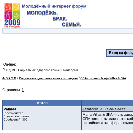
Вход на фо
On-line:
Раздел:
/
/
Ф О Р У М
Социальное здоровье семьи и молодёжи
СПА-комплекс Marja Villas & SPA
Страницы:
1
Автор
Palmea
Добавлено: 27-06-2025 23:56
Гроссмейстер
Marja Villas & SPA — это за
Группа: Участники
СПА-комплекс включает в себ
Сообщений: 305
спокойная атмосфера создаю