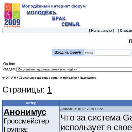
[
На главную
] -- [
Список
П
Вход на форум
логин
On-line:
Раздел:
/
/
Ф О Р У М
Социальное здоровье семьи и молодёжи
Подскажите
Страницы:
1
Автор
Анонимус
Добавлено: 09-07-2025 18:22
Что за система G
Гроссмейстер
использует в сво
Группа: