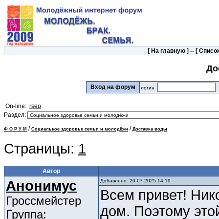
[
На главную
] -- [
Список
До
Вход на форум
логин
On-line:
rseo
Раздел:
/
/
Ф О Р У М
Социальное здоровье семьи и молодёжи
Доставка воды
Страницы:
1
Автор
Анонимус
Добавлено: 20-07-2025 14:19
Всем привет! Ник
Гроссмейстер
дом. Поэтому это
Группа: