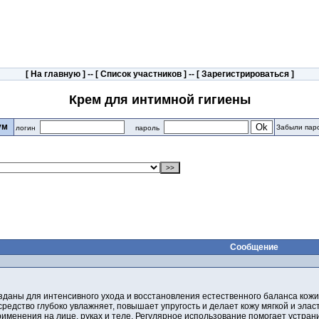
[
На главную
] -- [
Список участников
] -- [
Зарегистрироваться
]
Крем для интимной гигиены
рум
Забыли пар
логин
пароль
Сообщение
зданы для интенсивного ухода и восстановления естественного баланса кожи
редство глубоко увлажняет, повышает упругость и делает кожу мягкой и элас
именения на лице, руках и теле. Регулярное использование помогает устран