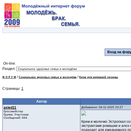
Вход на фо
On-line:
Раздел:
/
/
Ф О Р У М
Социальное здоровье семьи и молодёжи
Крем для интимной гигиены
Страницы:
1
Автор
axied11
Добавлено: 04-11-2025 23:27
Гроссмейстер
Группа: Участники
Сообщений: 844
Крем и молочко Эстрогиал со
экстрактами ромашки и алоэ с
подходит для ежедневного пр