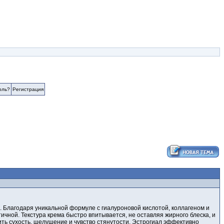
оль?
Регистрация
. Благодаря уникальной формуле с гиалуроновой кислотой, коллагеном и
тичной. Текстура крема быстро впитывается, не оставляя жирного блеска, и
ить сухость, шелушение и чувство стянутости. Эстрогиал эффективно