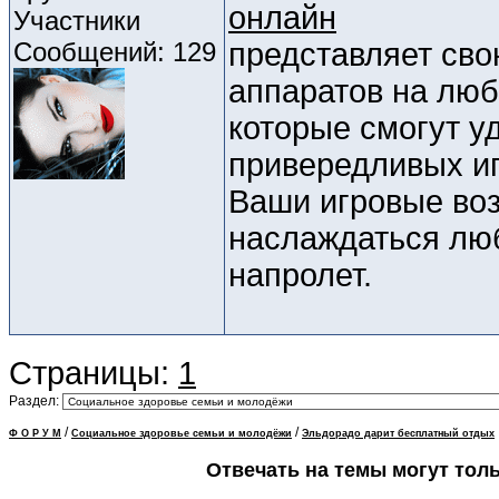
онлайн
Участники
Сообщений: 129
представляет св
аппаратов на люб
которые смогут у
привередливых иг
Ваши игровые воз
наслаждаться лю
напролет.
Страницы:
1
Раздел:
/
/
Ф О Р У М
Социальное здоровье семьи и молодёжи
Эльдорадо дарит бесплатный отдых
Отвечать на темы могут тол