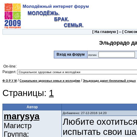
[
На главную
] -- [
Список
Эльдорадо д
Вход на форум
логин
On-line:
Раздел:
/
/
Ф О Р У М
Социальное здоровье семьи и молодёжи
Эльдорадо дарит бесплатный отдых
Страницы:
1
Автор
marysya
Добавлено: 27-12-2016 14:20
Любите охотиться 
Магистр
испытать свои ш
Группа: