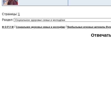
Страницы:
1
Раздел:
/
/
Ф О Р У М
Социальное здоровье семьи и молодёжи
Прибыльные игровые автоматы Вулк
Отвечать