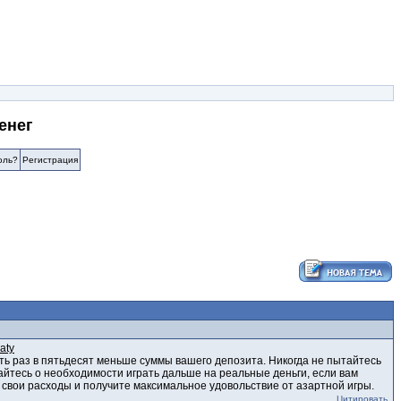
енег
оль?
Регистрация
aty
ть раз в пятьдесят меньше суммы вашего депозита. Никогда не пытайтесь
айтесь о необходимости играть дальше на реальные деньги, если вам
ь свои расходы и получите максимальное удовольствие от азартной игры.
Цитировать