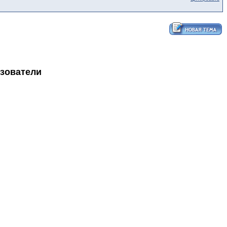
ьзователи