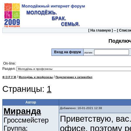
[
На главную
] -- [
Список
Подключ
Вход на форум
логин
On-line:
Раздел:
/
/
Ф О Р У М
Молодёжь и профсоюзы
Подключение к ситимобил
Страницы:
1
Автор
Миранда
Добавлено: 16-01-2021 12:38
Приветствую, вас
Гроссмейстер
офисе, поэтому р
Группа: