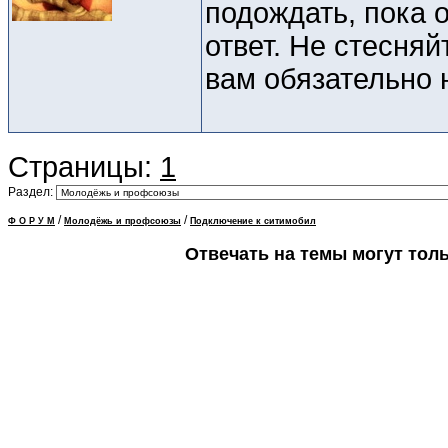
подождать, пока 
ответ. Не стесня
вам обязательно н
Страницы:
1
Раздел:
/
/
Ф О Р У М
Молодёжь и профсоюзы
Подключение к ситимобил
Отвечать на темы могут тол