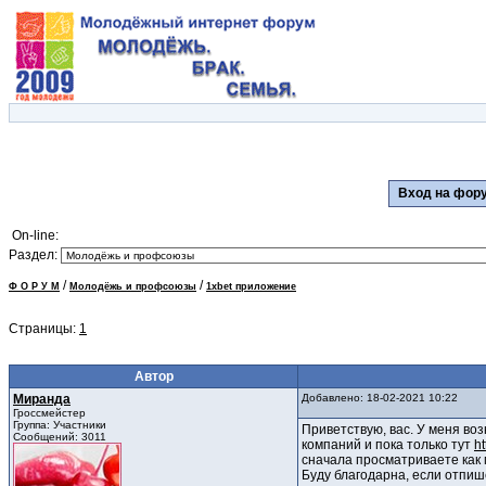
Вход на фо
On-line:
Раздел:
/
/
Ф О Р У М
Молодёжь и профсоюзы
1xbet приложение
Страницы:
1
Автор
Миранда
Добавлено: 18-02-2021 10:22
Гроссмейстер
Группа: Участники
Приветствую, вас. У меня во
Сообщений: 3011
компаний и пока только тут
ht
сначала просматриваете как 
Буду благодарна, если отпиш