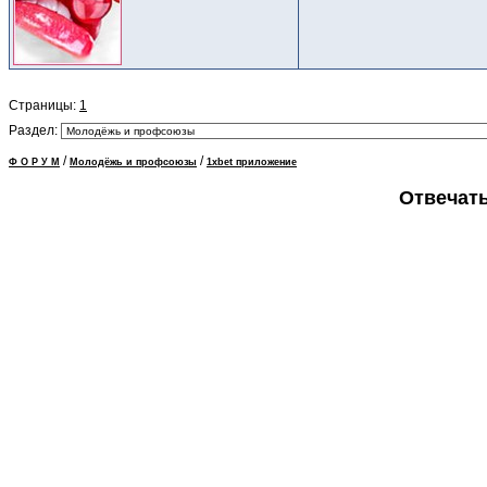
Страницы:
1
Раздел:
/
/
Ф О Р У М
Молодёжь и профсоюзы
1xbet приложение
Отвечать