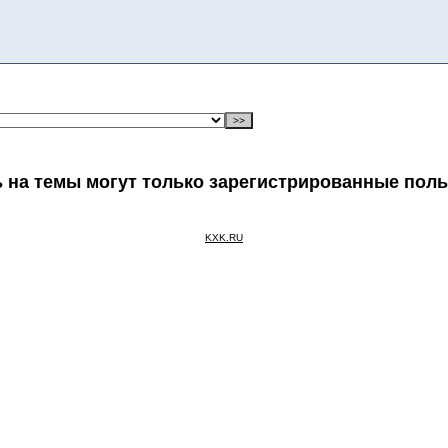
 на темы могут только зарегистрированные пол
KXK.RU