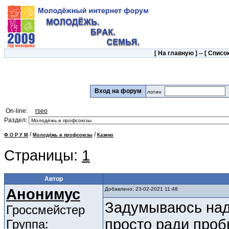
[
На главную
] -- [
Список
Вход на форум
логин
On-line:
rseo
Раздел:
/
/
Ф О Р У М
Молодёжь и профсоюзы
Казино
Страницы:
1
Автор
Анонимус
Добавлено: 23-02-2021 11:48
Задумываюсь над 
Гроссмейстер
просто ради проб
Группа: