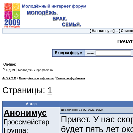
[
На главную
] -- [
Список
Печат
Вход на форум
логин
On-line:
Раздел:
/
/
Ф О Р У М
Молодёжь и профсоюзы
Печать на футболках
Страницы:
1
Автор
Анонимус
Добавлено: 24-02-2021 10:24
Привет. У нас ско
Гроссмейстер
будет пять лет ок
Группа: