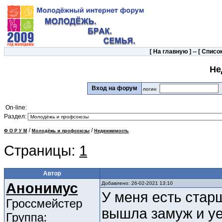
[
На главную
] -- [
Список
Не
Вход на форум
логин
On-line:
Раздел:
/
/
Ф О Р У М
Молодёжь и профсоюзы
Недвижимость
Страницы:
1
Автор
Анонимус
Добавлено: 26-02-2021 13:10
У меня есть старш
Гроссмейстер
вышла замуж и уе
Группа: