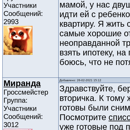
мамой, у нас дву
Участники
Сообщений:
идти ей с ребенк
2993
квартиру. Я жить 
самые хорошие о
неоправданной тр
взять ипотеку, на
боюсь, что не пот
Миранда
Добавлено: 26-02-2021 15:12
Здравствуйте, бе
Гроссмейстер
вторичка. К тому 
Группа:
готовы были снима
Участники
Сообщений:
Посмотрите
спис
3012
уже готовые под 