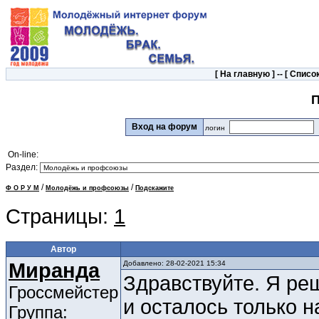
[
На главную
] -- [
Список
П
Вход на форум
логин
On-line:
Раздел:
/
/
Ф О Р У М
Молодёжь и профсоюзы
Подскажите
Страницы:
1
Автор
Миранда
Добавлено: 28-02-2021 15:34
Здравствуйте. Я ре
Гроссмейстер
и осталось только 
Группа: