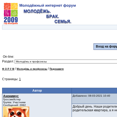
Вход на фо
On-line:
Раздел:
/
/
Ф О Р У М
Молодёжь и профсоюзы
Подскажите
Страницы:
1
Автор
Анонимус
Добавлено: 08-03-2021 10:40
Гроссмейстер
Группа: Участники
Сообщений: 2992
Добрый день. Наши родители н
родительская квартира, а я н