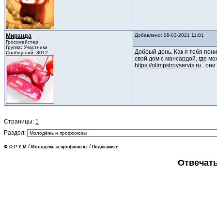
Миранда
Добавлено: 08-03-2021 11:01
Гроссмейстер
Группа: Участники
Добрый день. Как я тебя пони
Сообщений: 3012
свой дом с мансардой, где мо
https://olimpstroyservis.ru
, они
Страницы:
1
Раздел:
/
/
Ф О Р У М
Молодёжь и профсоюзы
Подскажите
Отвечать