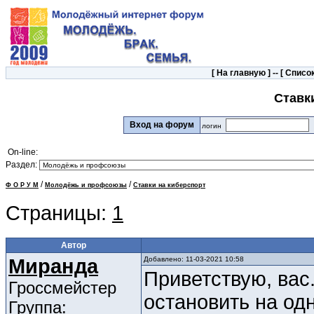
[
На главную
] -- [
Список
Ставк
Вход на форум
логин
On-line:
Раздел:
/
/
Ф О Р У М
Молодёжь и профсоюзы
Ставки на киберспорт
Страницы:
1
Автор
Миранда
Добавлено: 11-03-2021 10:58
Приветствую, вас
Гроссмейстер
остановить на од
Группа: