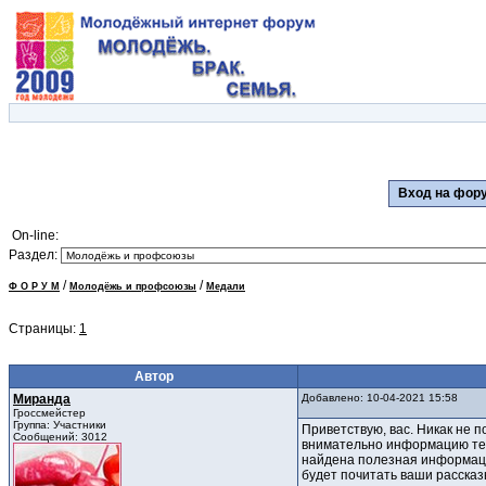
Вход на фо
On-line:
Раздел:
/
/
Ф О Р У М
Молодёжь и профсоюзы
Медали
Страницы:
1
Автор
Миранда
Добавлено: 10-04-2021 15:58
Гроссмейстер
Группа: Участники
Приветствую, вас. Никак не 
Сообщений: 3012
внимательно информацию тео
найдена полезная информация
будет почитать ваши рассказ