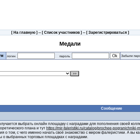
[
На главную
] -- [
Список участников
] -- [
Зарегистрироваться
]
Медали
рум
Забыли пар
логин
пароль
Сообщение
получается выбрать онлайн площадку с наградами для пополнения своей колл
ретического плана и тут
https://mir-faleristiki.ru/catalog/prochee-pogranichni
 о том, с чего именно начать своё знакомство с миром фалеристики. А вы как
ы о выбранных торговых площадках с наградами.