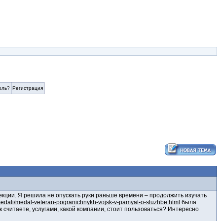
оль?
Регистрация
екции. Я решила не опускать руки раньше времени – продолжить изучать
ki-medali/medal-veteran-pogranichnykh-vojsk-v-pamyat-o-sluzhbe.html
была
 считаете, услугами, какой компании, стоит пользоваться? Интересно