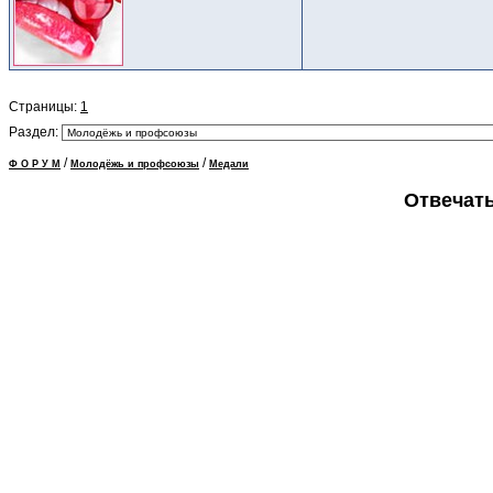
Страницы:
1
Раздел:
/
/
Ф О Р У М
Молодёжь и профсоюзы
Медали
Отвечать