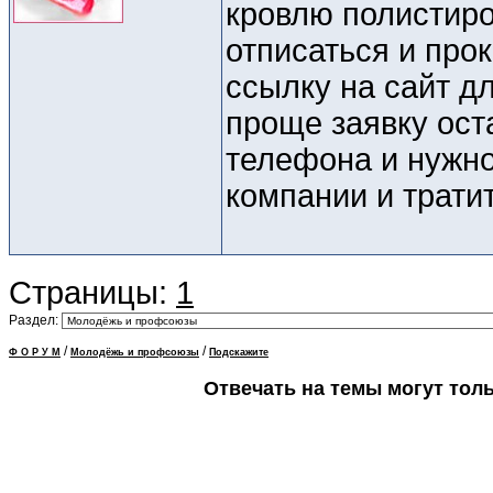
кровлю полистиро
отписаться и прок
ссылку на сайт д
проще заявку ост
телефона и нужно
компании и трати
Страницы:
1
Раздел:
/
/
Ф О Р У М
Молодёжь и профсоюзы
Подскажите
Отвечать на темы могут тол