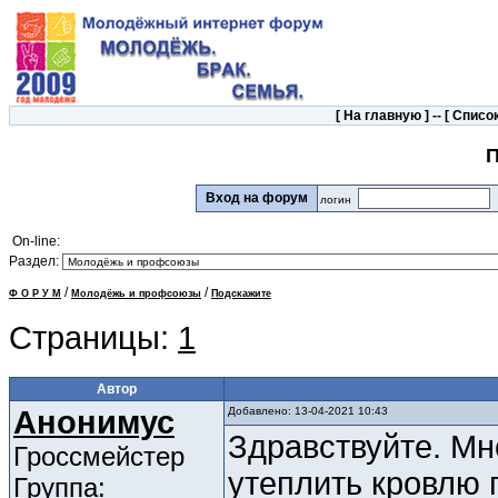
[
На главную
] -- [
Список
П
Вход на форум
логин
On-line:
Раздел:
/
/
Ф О Р У М
Молодёжь и профсоюзы
Подскажите
Страницы:
1
Автор
Анонимус
Добавлено: 13-04-2021 10:43
Здравствуйте. Мн
Гроссмейстер
утеплить кровлю 
Группа: