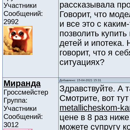
рассказывала про
Участники
Сообщений:
Говорит, что мод
2992
и все это с каким
позволить купить 
детей и ипотека.
говорит, что я се
ситуациях?
Миранда
Добавлено: 15-04-2021 15:31
Здравствуйте. А 
Гроссмейстер
Смотрите, вот ту
Группа:
metallicheskom-ka
Участники
Сообщений:
цене в 8 раз ниже
3012
можете супругу ко