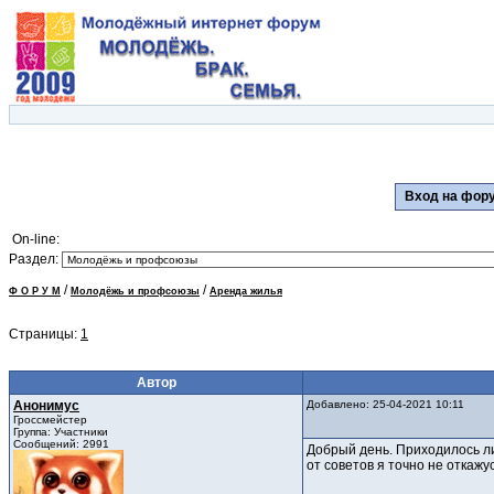
Вход на фо
On-line:
Раздел:
/
/
Ф О Р У М
Молодёжь и профсоюзы
Аренда жилья
Страницы:
1
Автор
Анонимус
Добавлено: 25-04-2021 10:11
Гроссмейстер
Группа: Участники
Сообщений: 2991
Добрый день. Приходилось ли
от советов я точно не откажус