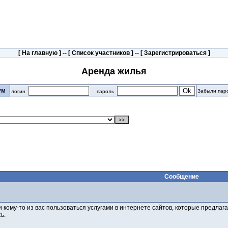
[
На главную
] -- [
Список участников
] -- [
Зарегистрироваться
]
Аренда жилья
рум
Забыли пар
логин
пароль
Сообщение
 кому-то из вас пользоваться услугами в интернете сайтов, которые предлаг
ь.