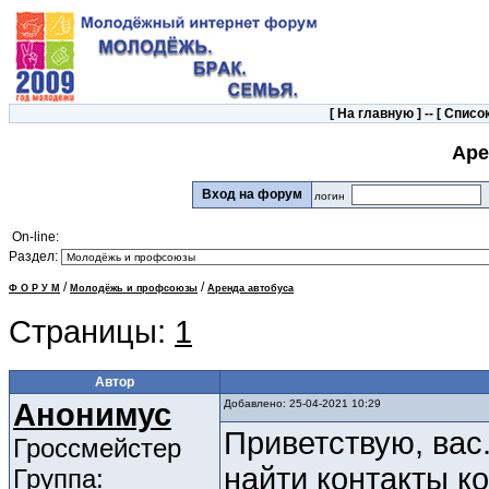
[
На главную
] -- [
Список
Аре
Вход на форум
логин
On-line:
Раздел:
/
/
Ф О Р У М
Молодёжь и профсоюзы
Аренда автобуса
Страницы:
1
Автор
Анонимус
Добавлено: 25-04-2021 10:29
Приветствую, вас
Гроссмейстер
найти контакты к
Группа: