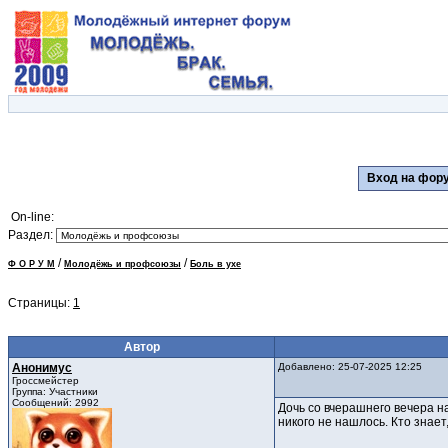
Вход на фо
On-line:
Раздел:
/
/
Ф О Р У М
Молодёжь и профсоюзы
Боль в ухе
Страницы:
1
Автор
Анонимус
Добавлено: 25-07-2025 12:25
Гроссмейстер
Группа: Участники
Сообщений: 2992
Дочь со вчерашнего вечера н
никого не нашлось. Кто знает