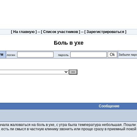
[
На главную
] -- [
Список участников
] -- [
Зарегистрироваться
]
Боль в ухе
рум
Забыли пар
логин
пароль
Сообщение
ачала жаловаться на боль в ухе, с утра была температура небольшая. Пошли в
, есть ли смысл в частную клинику звонить или проще сразу в приемный покой