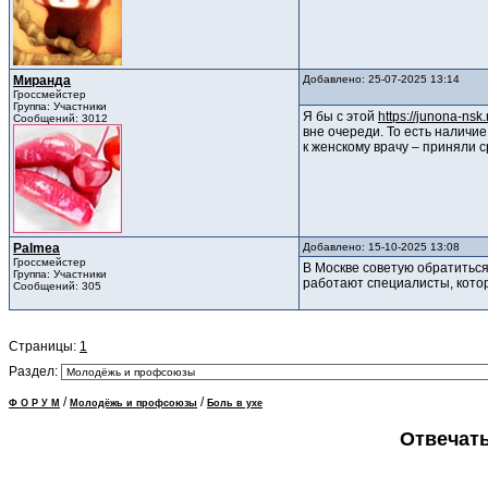
Миранда
Добавлено: 25-07-2025 13:14
Гроссмейстер
Группа: Участники
Я бы с этой
https://junona-nsk.
Сообщений: 3012
вне очереди. То есть наличи
к женскому врачу – приняли с
Palmea
Добавлено: 15-10-2025 13:08
Гроссмейстер
В Москве советую обратиться
Группа: Участники
работают специалисты, кото
Сообщений: 305
Страницы:
1
Раздел:
/
/
Ф О Р У М
Молодёжь и профсоюзы
Боль в ухе
Отвечать