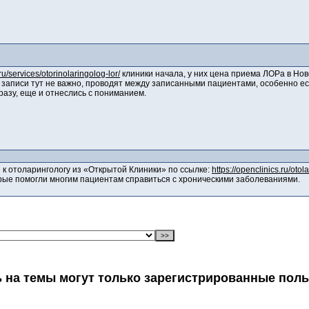
ru/services/otorinolaringolog-lor/
клиники начала, у них цена приема ЛОРа в Но
е записи тут не важно, проводят между записанными пациентами, особенно ес
разу, еще и отнеслись с пониманием.
 к отоларингологу из «Открытой Клиники» по ссылке:
https://openclinics.ru/otol
рые помогли многим пациентам справиться с хроническими заболеваниями.
 на темы могут только зарегистрированные пол