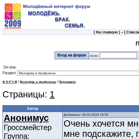
[
На главную
] -- [
Список
П
Вход на форум
логин
On-line:
Раздел:
/
/
Ф О Р У М
Молодёжь и профсоюзы
Подскажите
Страницы:
1
Автор
Анонимус
Добавлено: 06-02-2026 19:53
Очень хочется мн
Гроссмейстер
мне подскажите, 
Группа: