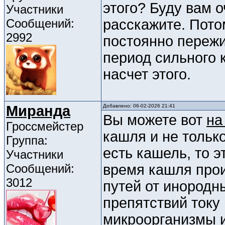
этого? Буду вам 
Участники
Сообщений:
расскажите. Пото
2992
постоянно пережи
период сильного 
насчет этого.
Миранда
Добавлено: 06-02-2026 21:41
Вы можете вот
на
Гроссмейстер
кашля и не тольк
Группа:
есть кашель, то э
Участники
Сообщений:
время кашля про
3012
путей от инородн
препятствий току 
микроорганизмы и