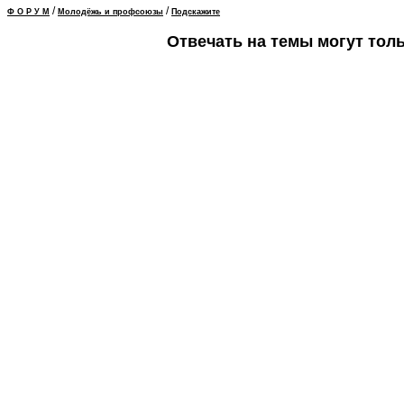
/
/
Ф О Р У М
Молодёжь и профсоюзы
Подскажите
Отвечать на темы могут тол