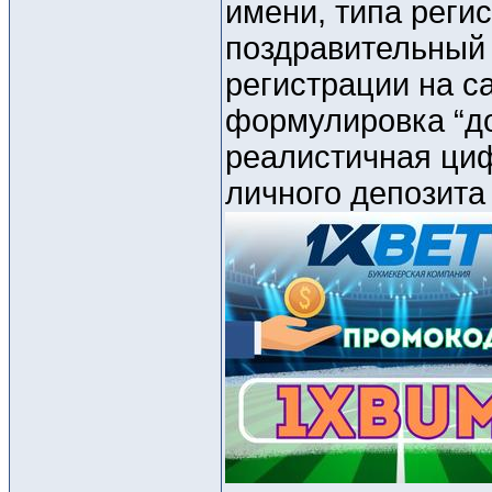
имени, типа регис
поздравительный
регистрации на са
формулировка “до
реалистичная циф
личного депозита