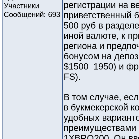
регистрации на ве
Участники
Сообщений: 693
приветственный б
500 руб в разделе
иной валюте, к пр
региона и предпоч
бонусом на депоз
$1500–1950) и фр
FS).
В том случае, ес
в букмекерской ко
удобных вариант
преимуществами —
1XBRO200. Он вво