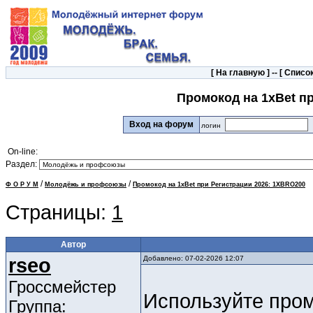
[
На главную
] -- [
Список
Промокод на 1xBet п
Вход на форум
логин
On-line:
Раздел:
/
/
Ф О Р У М
Молодёжь и профсоюзы
Промокод на 1xBet при Регистрации 2026: 1XBRO200
Страницы:
1
Автор
rseo
Добавлено: 07-02-2026 12:07
Гроссмейстер
Используйте пром
Группа: