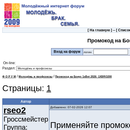
[
На главную
] -- [
Список
Промокод на Бо
Вход на форум
логин
On-line:
Раздел:
/
/
Ф О Р У М
Молодёжь и профсоюзы
Промокод на Бонус 1xBet 2026: 1XBRO200
Страницы:
1
Автор
rseo2
Добавлено: 07-02-2026 12:07
Гроссмейстер
Применяйте промок
Группа: