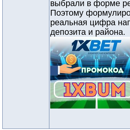
выбрали в форме рег
Поэтому формулиров
реальная цифра нап
депозита и района.