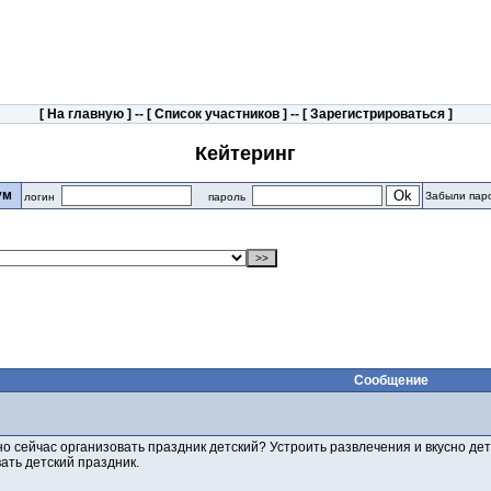
[
На главную
] -- [
Список участников
] -- [
Зарегистрироваться
]
Кейтеринг
рум
Забыли пар
логин
пароль
Сообщение
но сейчас организовать праздник детский? Устроить развлечения и вкусно дет
ать детский праздник.