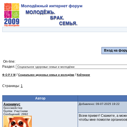
Вход на фо
On-line:
Раздел:
/
/
Ф О Р У М
Социальное здоровье семьи и молодёжи
Кейтеринг
Страницы:
1
Автор
Анонимус
Добавлено: 09-07-2025 19:22
Гроссмейстер
Группа: Участники
Сообщений: 2992
Всем привет! Скажите, а мож
чтобы мне помогли организов