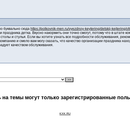
но буквально сюда
https://polkovnik-men.ru/vyezdnoy-keytering/detskij-kejtering/o
 праздника детка. Вкусно накормить они точно смогут, потому что в штате к
 столы и стулья. Если вы хотите узнать все подробности обслуживания, реко
 компанию и смело вам могу сказать, что качество организации праздника нах
радует качеством обслуживания.
 на темы могут только зарегистрированные пол
KXK.RU