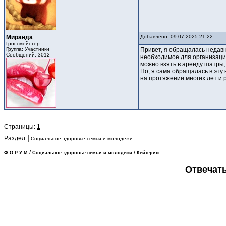
Миранда
Добавлено: 09-07-2025 21:22
Гроссмейстер
Группа: Участники
Привет, я обращалась недав
Сообщений: 3012
необходимое для организации
можно взять в аренду шатры,
Но, я сама обращалась в эту
на протяжении многих лет и 
Страницы:
1
Раздел:
/
/
Ф О Р У М
Социальное здоровье семьи и молодёжи
Кейтеринг
Отвечать