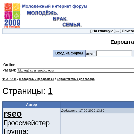
[
На главную
] -- [
Список
Еврошта
Вход на форум
логин
On-line:
Раздел:
/
/
Ф О Р У М
Молодёжь и профсоюзы
Евроштакетник для забора
Страницы:
1
Автор
rseo
Добавлено: 17-09-2025 13:36
Гроссмейстер
Группа: