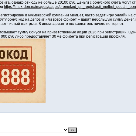
озита, однако отнюдь не больше 20100 руб. Деньги с бонусного счета могут с
код
https://intex-don.ru/images/pages/promokod_pri_registracii_melbet_pouchi_bo
арегистрирован в букмекерской компании МелБет, часто ведет игру онлайн на 
чту бонус код на депозит или вовсе фрибет – дарят небольшую сумму денег, 
етает чистый выигрыш. В ином варианте пользователь ничего не теряет.
повышает сумму бонуса на приветственные акции 2026 при регистрации. Одн
5 000 руб либо предоставляет 30 у.е фрибета при регистрации профиля.