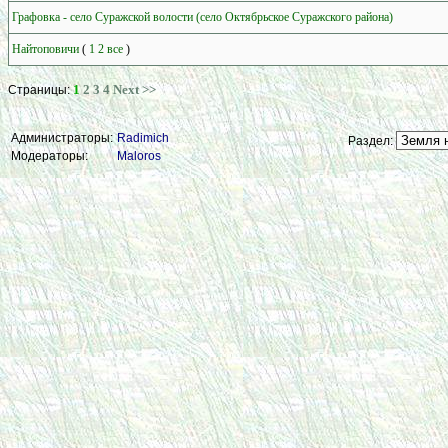
Графовка - село Суражской волости (село Октябрьское Суражского района)
Найтоповичи
(
1
2
все
)
1
2
3
4
Next >>
Страницы:
Администраторы:
Radimich
Раздел:
Модераторы:
Maloros