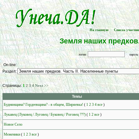
На главную
Список участни
[
] -- [
Земля наших предков.
логин
парол
On-line:
Раздел:
1
2
3
4
Next >>
Страницы:
Темы
Буднянщина? Гордеевщина? - в общем, Ширяевка!
(
1
2
3
4
все
)
Лукавец (Луковец / Луговец / Буковец / Роговец ???)
(
1
2
все
)
Новое Село
Меженики
(
1
2
3
все
)