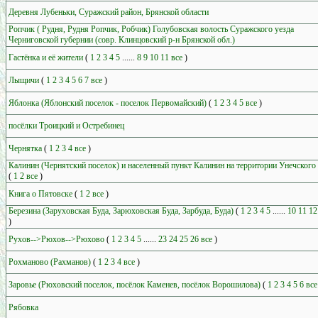
Деревня Лубеньки, Суражский район, Брянской области
Ропчик ( Рудня, Рудня Ропчик, Робчик) Голубовская волость Суражского уезда
Черниговской губернии (совр. Клинцовский р-н Брянской обл.)
Гастёнка и её жители
(
1
2
3
4
5
......
8
9
10
11
все
)
Лыщичи
(
1
2
3
4
5
6
7
все
)
Яблонка (Яблонский поселок - поселок Первомайский)
(
1
2
3
4
5
все
)
посёлки Троицкий и Остребинец
Чернятка
(
1
2
3
4
все
)
Калинин (Чернятский поселок) и населенный пункт Калинин на территории Унечского
(
1
2
все
)
Книга о Пятовске
(
1
2
все
)
Березина (Заруховская Буда, Зарюховская Буда, Зарбуда, Буда)
(
1
2
3
4
5
......
10
11
12
)
Рухов-->Рюхов-->Рюхово
(
1
2
3
4
5
......
23
24
25
26
все
)
Рохманово (Рахманов)
(
1
2
3
4
все
)
Заровье (Рюховский поселок, посёлок Каменев, посёлок Ворошилова)
(
1
2
3
4
5
6
все
Рябовка