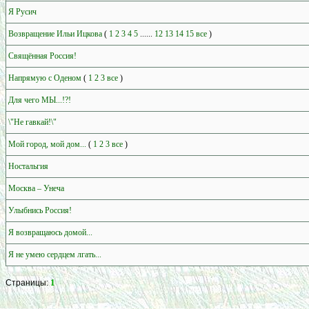
Я Русич
Возвращение Ильи Ицкова
(
1
2
3
4
5
......
12
13
14
15
все
)
Свящённая Россия!
Напрямую с Оденом
(
1
2
3
все
)
Для чего МЫ...!?!
\"Не гавкай!\"
Мой город, мой дом...
(
1
2
3
все
)
Ностальгия
Москва – Унеча
Улыбнись Россия!
Я возвращаюсь домой...
Я не умею сердцем лгать...
1
Страницы: