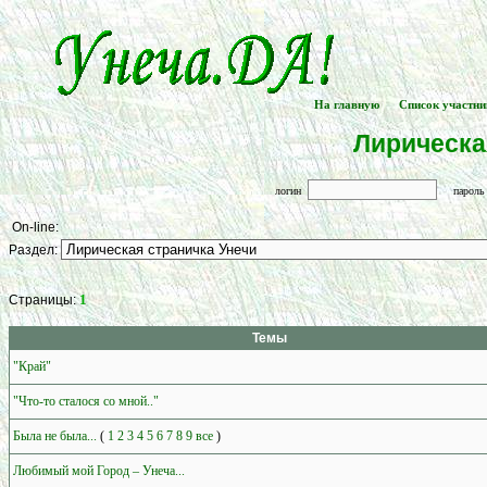
На главную
Список участни
[
] -- [
Лирическа
логин
парол
On-line:
Раздел:
1
Страницы:
Темы
"Край"
"Что-то сталося со мной.."
Была не была...
(
1
2
3
4
5
6
7
8
9
все
)
Любимый мой Город – Унеча...