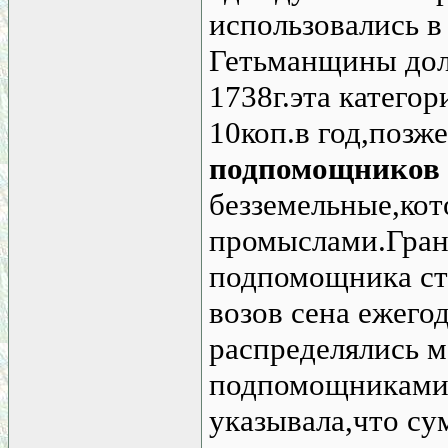
использовались в
Гетьманщины дол
1738г.эта категор
10коп.в год,позж
подпомощников
безземельные,кот
промыслами.Гран
подпомощника ста
возов сена ежего
распределялись 
подпомощниками
указывала,что су