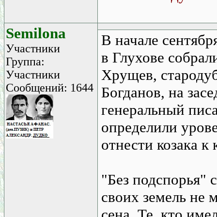
Semilona
В начале сентябр
Участники
в Глухове собрал
Группа:
Хрущев, стародуб
Участники
Сообщений: 1644
Богданов, на зас
генеральный пис
определили урове
отнести козака к
"Без подспорья" 
своих земель не 
сена. Те, кто им