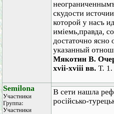
неограниченнымъ 
скудости источии
которой у насъ ид
иміемь,правда, с
достаточно ясно
указанный отнош
Мякотин В. Оче
xvii-xviii вв.
Т. 1.
Semilona
В сети нашла реф
Участники
російсько-турецьк
Группа:
Участники