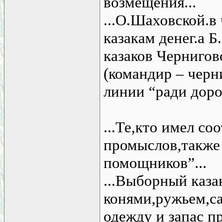
возмещения...
...О.Шаховской.в
казакам денег.а 
казаков Чернигов
(командир – черн
линии “ради доро
...Те,кто имел с
промыслов,также
помощников”...
...Выборный каза
конями,ружьем,с
одежду и запас п