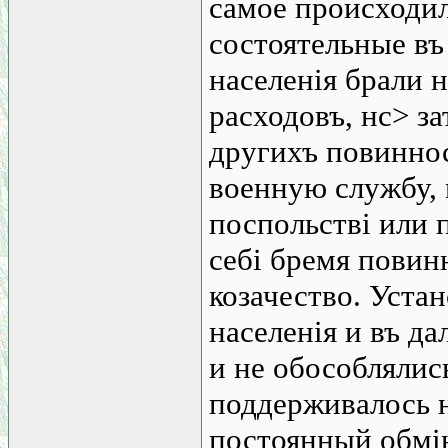
самое происходил
состоятельные в
населенія брали 
расходовъ, нс> з
другихъ повиннос
военную службу, 
поспольстві или 
себі бремя повин
козачество. Уста
населенія и въ д
и не обособлялис
поддерживалось 
постоянный обмін