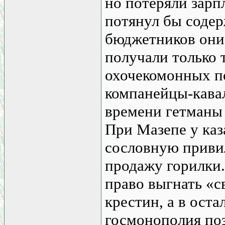
но потеряли зарп
потянул бы содер
бюджетников они 
получали только 
охочекомонных п
компанейцы-кавал
времени гетманы
При Мазепе у каз
сословную привил
продажу горилки.
право выгнать «с
крестин, а в оста
госмонополия поз