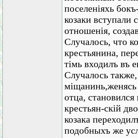
поселеніяхь бокъ
козаки вступали 
отношенія, созда
Случалось, что к
крестьянина, пер
тімь входилъ въ е
Случалось также,
міщанинь,женясь н
отца, становился
крестьян-скій дво
козака переходилъ
подобныхъ же усл