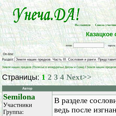
На главную
Список участни
[
] -- [
Казацкое 
логин
парол
On-line:
Раздел:
/
Земля наших предков (Полесье в междуречье Десны и Сожа)
Земля наших предков.
1
2
3
4
Next>>
Страницы:
Автор
Semilona
В разделе сослов
Участники
ведь после изгна
Группа: