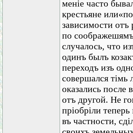
меніе часто быва
крестьяне или«по
зависимости отъ 
по соображешямъ
случалось, что и
одинъ былъ козак
переходъ изъ одн
совершался тімь л
оказались после 
отъ другой. Не г
пріобріли теперь
въ частности, сд
своихъ земельныхъ