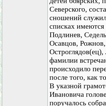
детей боярских, 
Северского, сост
сношений служил
списках имеются
Подлинев, Седель
Осавцов, Рожнов
Остроглядов(ец)
фамилии встречаю
происходило пер
после того, как т
В указной грамот
Ивановича голов
поручалось собра