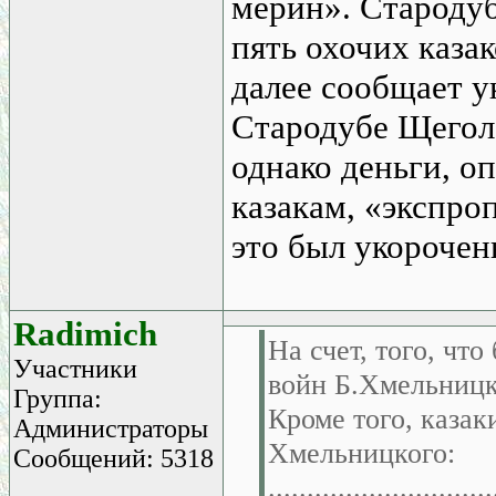
мерин». Староду
пять охочих казак
далее сообщает у
Стародубе Щеголе
однако деньги, о
казакам, «экспро
это был укорочен
Radimich
На счет, того, ч
Участники
войн Б.Хмельницк
Группа:
Кроме того, казак
Администраторы
Хмельницкого:
Сообщений: 5318
.............................