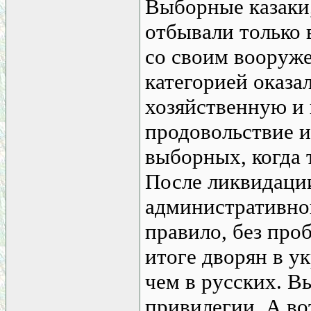
Выборные казаки,
отбывали только 
со своим вооруж
категорией оказа
хозяйственную и 
продовольствие и
выборных, когда 
После ликвидации
административног
правило, без про
итоге дворян в у
чем в русских. 
привилегии. А в