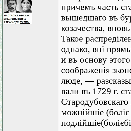
причемъ часть ст
вышедшаго въ бур
козачества, вновь
Такое распреділе
однако, вні прямы
и въ основу этог
соображенія зкон
люде, — разсказы
вали въ 1729 г. 
Стародубовскаго 
можнійшіе (боліє
подлійшіе(болієб