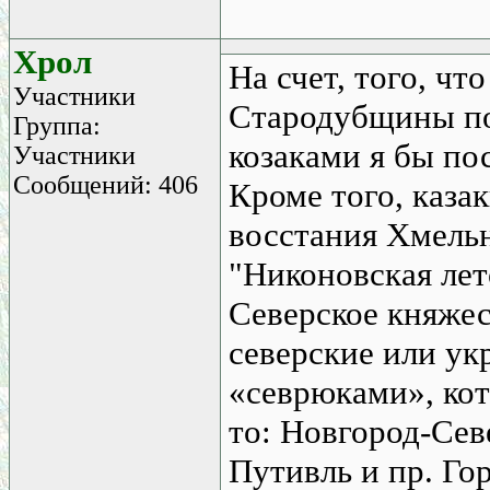
Хрол
На счет, того, ч
Участники
Стародубщины по
Группа:
козаками я бы по
Участники
Сообщений: 406
Кроме того, каза
восстания Хмель
"Никоновская лет
Северское княжес
северские или ук
«севрюками», кот
то: Новгород-Сев
Путивль и пр. Го