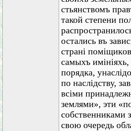
стьянствомъ прав
такой степени по
распространилось
остались въ зави
страні пoмiщикo
самыхъ имініяхь,
порядка, унаслід
по наслідству, за
всіми принадлежн
землями», эти «п
собственниками з
свою очередь обл