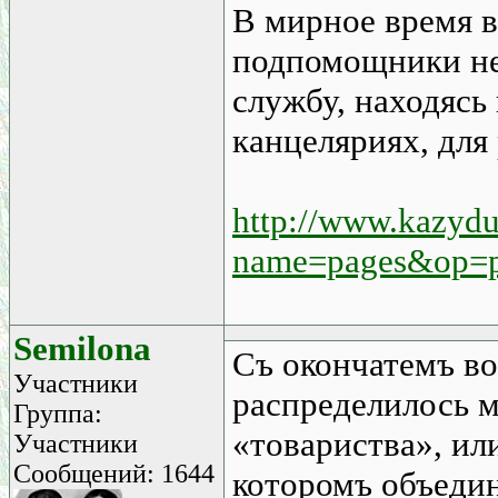
В мирное время в
подпомощники н
службу, находясь
канцеляриях, для
http://www.kazydu
name=pages&op=p
Semilona
Съ окончатемъ во
Участники
распределилось 
Группа:
«товариства», или
Участники
Сообщений: 1644
которомъ объедин