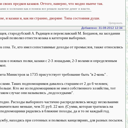
 своих предков казаков. Оттого, наверно, что модно нынче так.
ами и холопами-как я поняла все решало наличие денег и власти.
е, и казаки и, как ни странно, дворяне. Типа состояния души.
Цитировать
Добавлено: 31-08-2012 12:34
щев, стародубский А. Радищев и переяславский М. Богданов, на заседании
орый позволял отнести козака к категории выборных.
зок сена. Те, кто имел сопоставимые доходы от промыслов, также относились
чь шла о южных полки, казаки с 2-3 лошадьми, 2-3 волами и определенным
коп.
та Министров за 1735 присутствует требование быть "в 2-конь" .
слами. Таких подпомощников давалось старшим от 2 до 6 человек;
ольше. Кто же из подпомощников не имел собственного хозяйства, тот
в таком случае они назывались „подсоседками".
жегодно. Расходы выборного частично распределялись между несколькими
чительно меньше, чем 31 руб. 22 коп. (Сумма, которая тратилась на
, подпомощники рядились в ближние походы, да и то не каждый год.
бу, находясь при сотенных и полковых канцеляриях, для разных посылок.