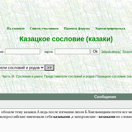
На главную
Список участников
Правила форума
Зарегистрироваться
[
] -- [
] -- [
] -- [
]
Казацкое сословие (казаки)
Забыли пароль?
Регистр
гин
пароль
/
 Часть III. Сословия и ранги. Представители сословий и родов
Казацкое сословие (ка
Сообщение
о обошли тему казаков.А ведь после изгнания ляхов Б.Хмельницким почти все м
 малороссийские именовали себя
казаками
,а запорожские -
козаками
по слова