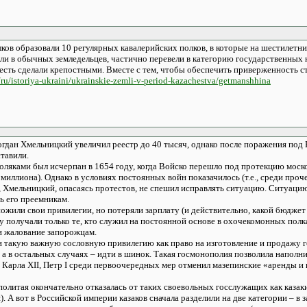
лков образовали 10 регулярных кавалерийских полков, в которые на шестилетний
или в обычных земледельцев, частично перевели в категорию государственных
 есть сделали крепостными. Вместе с тем, чтобы обеспечить приверженность ста
/ru/istoriya-ukraini/ukrainskie-zemli-v-period-kazachestva/getmanshhina
гдан Хмельницкий увеличил реестр до 40 тысяч, однако после поражения под 
ставили.
ляками был исчерпан в 1654 году, когда Войско перешло под протекцию моско
миллиона). Однако в условиях постоянных войн показачилось (т.е., среди проче
, Хмельницкий, опасаясь протестов, не спешил исправлять ситуацию. Ситуацию
ь его преемникам.
жили свои привилегии, но потеряли зарплату (и действительно, какой бюджет
у получали только те, кто служил на постоянной основе в охочекомонных пол
и жалование запорожцам.
и такую важную сословную привилегию как право на изготовление и продажу го
 а в остальных случаях – идти в шинок. Такая госмонополия позволила наполнит
 Карла ХІІ, Петр І среди первоочередных мер отменил мазепинские «аренды и 
сполитая окончательно отказалась от таких своевольных госслужащих как казак
). А вот в Российской империи казаков сначала разделили на две категории – в 