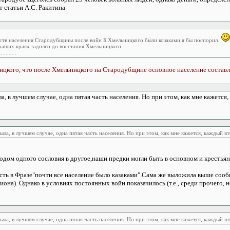
 статьи А.С. Ракитина
нств населения Стародубщины после войн Б.Хмельницкого были козаками я бы поспорил.
 наших краях задолго до восстания Хмельницкого:
...........
ницкого, что после Хмельницкого на Стародубщине основное население составля
ыла, в лучшем случае, одна пятая часть населения. Но при этом, как мне каже
была, в лучшем случае, одна пятая часть населения. Но при этом, как мне кажется, каждый 
ходом одного сословия в другое,наши предки могли быть в основном и крестьяна
ть в Фразе"почти все население было казаками".Сама же выложила выше сообщ
она). Однако в условиях постоянных войн показачилось (т.е., среди прочего, н
была, в лучшем случае, одна пятая часть населения. Но при этом, как мне кажется, каждый 