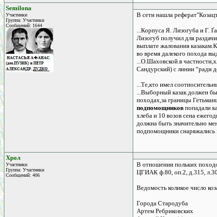
Semilona
В сети нашла реферат"Козацт
Участники
Группа: Участники
Сообщений: 1644
...Корпуса Я. Лизогуба и Г. 
Лизогуб получил для раздачи
выплате жалования казакам.
во время далекого похода вы
...О.Шаховской.в частности,
Сандурский) с линии “ради д
...Те,кто имел соотноситель
...Выборный казак должен бы
походах,за границы Гетьманщ
подпомощников
попадали ка
хлеба и 10 возов сена ежег
должна быть значительно мен
подпомощники снаряжались в
Хрол
В отношении польких походов
Участники
Группа: Участники
ЦГИАК ф.80, оп.2, д.315, л.3
Сообщений: 406
Ведомость коликое число коз
Города Стародуба
Артем Ребриковских