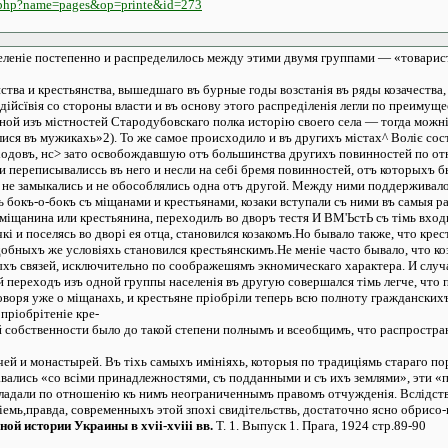
x.php?name=pages&op=printe&id=273
еленіе постепенно и распределилось между этими двумя группами — «товарист
ства и крестьянства, вышедшаго въ бурные годы возстанія въ ряды козачества,
здійсївія со стороны власти и въ основу этого распреділенія легли по преимущ
дной изъ містностей Стародубовскаго полка исторію своего села — тогда можні
лися въ мужикахь»2). То же самое происходило и въ другихъ містах^ Воліє со
довъ, нс> зато освобождавшую отъ большинства другихъ повинностей по отн
ли переписывалиссь въ него и несли на себі бремя повинностей, отъ которыхъ 
и не замыкались и не обособлялись одна отъ другой. Между ними поддерживал
хь бокъ-о-бокъ съ міщанами и крестьянами, козаки вступали съ ними въ самыя р
 міщанина или крестьянина, переходилъ во дворъ тестя И ВМ'ЬстЬ съ тімь входи
кі и поселясь во дворі ея отца, становился козакомъ.Но бывало также, что кре
одобныхъ же условіяхь становился крестьянскимъ.Не меніе часто бывало, что к
хъ связей, исключительно по соображешямъ экномическаго характера. И случа
переходъ изъ одной группы населенія въ другую совершался тімь легче, что п
говоря уже о міщанахь, и крестьяне пріобріли теперь всю полноту гражданских
пріобрітеніе кре-
 собственности было до такой степени полнымъ и всеобщимъ, что распространи
 и монастырей. Въ тіхь самыхъ имініяхь, которыя по традиціямь стараго пор
авались «со всіми принадлежностями, съ подданными и съ ихъ землями», эти «
бладали по отношенію къ нимъ неограниченнымъ правомъ отчужденія. Вслідств
міемь,правда, современныхъ этой зпохі свидітельствь, достаточно ясно обрис
ой истории Украины в xvii-xviii вв.
Т. 1. Выпуск 1. Прага, 1924 стр.89-90