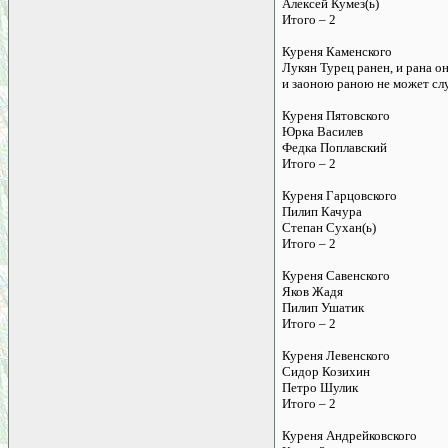
Алексей Кумез(ь)
Итого – 2
Куреня Каменского
Лукян Турец ранен, и рана о
и заоною раною не может слу
Куреня Пятовского
Юрка Василев
Федка Поплавский
Итого – 2
Куреня Гарцовского
Пилип Качура
Степан Сухан(ь)
Итого – 2
Куреня Савенского
Яков Жадя
Пилип Ушатик
Итого – 2
Куреня Левенского
Сидор Козихин
Петро Шулик
Итого – 2
Куреня Андрейковского