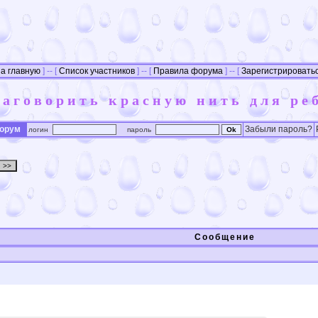
а главную
] -- [
Список участников
] -- [
Правила форума
] -- [
Зарегистрировать
заговорить красную нить для ре
форум
Забыли пароль?
логин
пароль
Сообщение