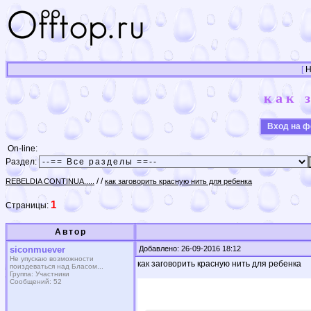
[
Н
как 
Вход на 
On-line:
Раздел:
/
/
REBELDIA CONTINUA.....
как заговорить красную нить для ребенка
1
Страницы:
Автор
siconmuever
Добавлено: 26-09-2016 18:12
Не упускаю возможности
как заговорить красную нить для ребенка
поиздеваться над Бласом...
Группа: Участники
Сообщений: 52