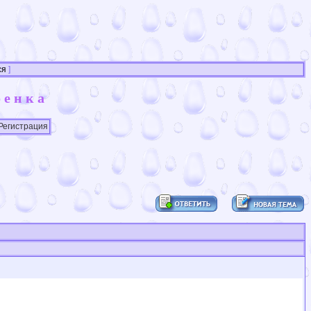
ся
]
бенка
Регистрация