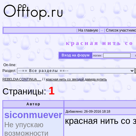
[
На главную
] -- [
Список участник
красная нить со
Вход на форум
логин
п
On-line:
Раздел:
/
/
REBELDIA CONTINUA.....
красная нить со звездой давида купить
1
Страницы:
Автор
siconmuever
Добавлено: 26-09-2016 18:18
красная нить со 
Не упускаю
возможности