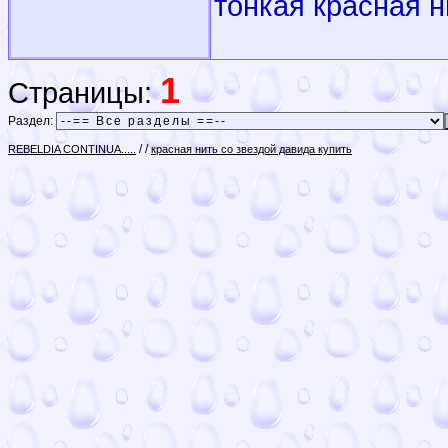
тонкая красная н
1
Страницы:
Раздел:
/
/
REBELDIA CONTINUA.....
красная нить со звездой давида купить