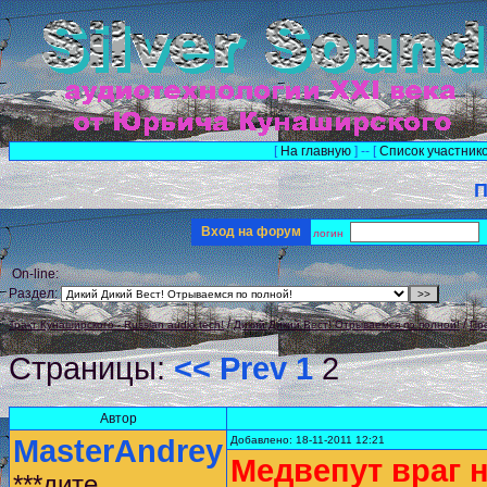
[
На главную
] -- [
Список участник
П
Вход на форум
логин
On-line:
Раздел:
/
/
Тракт Кунаширского - Russian audio tech!
Дикий Дикий Вест! Отрываемся по полной!
Пр
Страницы:
<< Prev
1
2
Автор
MasterAndrey
Добавлено: 18-11-2011 12:21
Медвепут враг н
***дите