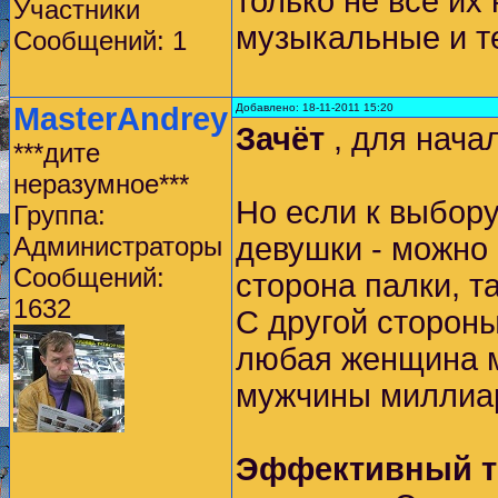
только не все их
Участники
музыкальные и те
Сообщений: 1
MasterAndrey
Добавлено: 18-11-2011 15:20
Зачёт
, для начал
***дите
неразумное***
Но если к выбору
Группа:
Администраторы
девушки - можно 
Сообщений:
сторона палки, та
1632
С другой стороны
любая женщина м
мужчины миллиа
Эффективный то