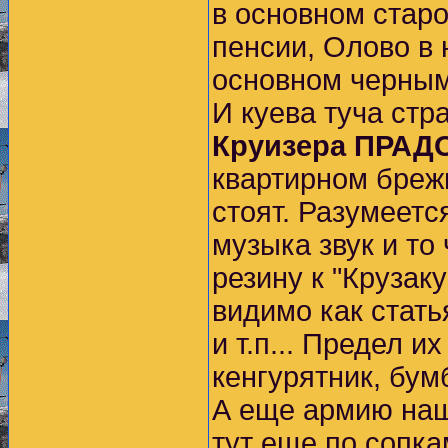
в основном старо
пенсии, Олово в 
основном черным
И куева туча ст
Круизера ПРАД
квартирном брежн
стоят. Разумеетс
музыка звук и то
резину к "Крузак
видимо как стат
и т.п... Предел и
кенгурятник, бу
А еще армию наш
тут еще по сопка