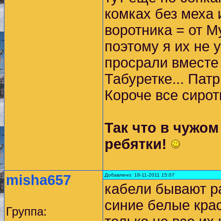
комках без меха
воротника = от М
поэтому я их не 
просрали вместе
Табуретке... Пат
Короче все сирот
Так что в чужом
ребятки!
misha657
Добавлено: 18-11-2011 15:07
кабели бывают р
синие белые кра
Группа: