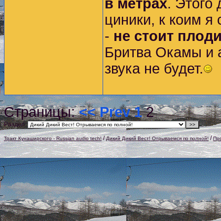
в метрах
. Этого
циники, к коим я
-
не стоит плод
Бритва Окамы и а
звука не будет.
Страницы:
<< Prev
1
2
Раздел:
/
/
Тракт Кунаширского - Russian audio tech!
Дикий Дикий Вест! Отрываемся по полной!
Пр