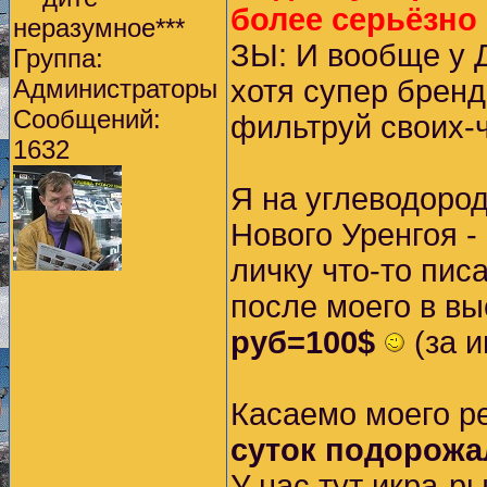
более серьёзно
неразумное***
ЗЫ: И вообще у Д
Группа:
Администраторы
хотя супер бренд
Сообщений:
фильтруй своих-
1632
Я на углеводород
Нового Уренгоя 
личку что-то пис
после моего в вы
руб=100$
(за 
Касаемо моего р
суток подорожа
У нас тут икра-р