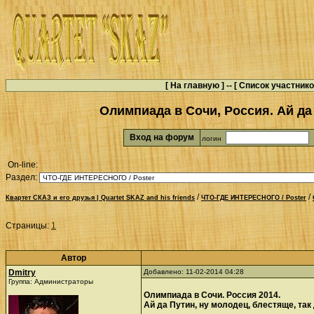
[
На главную
] -- [
Список участник
Олимпиада в Сочи, Россия. Ай да 
Вход на форум
логин
On-line:
Раздел:
/
/
Квартет СКАЗ и его друзья | Quartet SKAZ and his friends
ЧТО-ГДЕ ИНТЕРЕСНОГО / Poster
Страницы:
1
Автор
Dmitry
Добавлено: 11-02-2014 04:28
Группа: Администраторы
Олимпиада в Сочи. Россия 2014.
Ай да Путин, ну молодец, блестяще, так