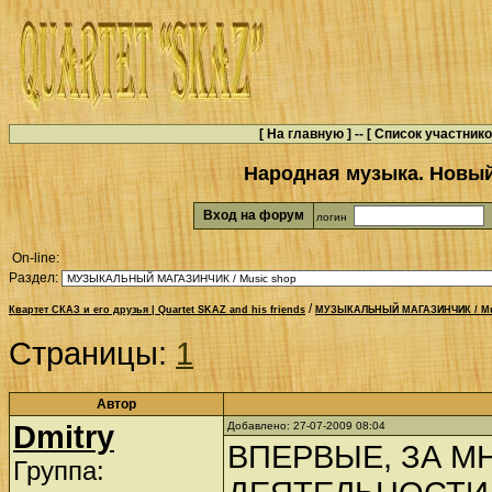
[
На главную
] -- [
Список участник
Народная музыка. Новый
Вход на форум
логин
On-line:
Раздел:
/
Квартет СКАЗ и его друзья | Quartet SKAZ and his friends
МУЗЫКАЛЬНЫЙ МАГАЗИНЧИК / Mu
Страницы:
1
Автор
Dmitry
Добавлено: 27-07-2009 08:04
ВПЕРВЫЕ, ЗА М
Группа: