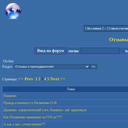
[
] -- [
На главную
Список участн
Отзывы 
Вход на форум
логин
па
On-line:
Раздел:
<< Prev
1
2
4
5
Next >>
Страницы:
3
Темы
Пашкова
Правда и вымысел о Пилипенко О.И.
Дашкина- управленческий учет, Пашкова- лаб. практикум
Как Пилипенко принимает на ГОСах????
А как у нас с отчислением???