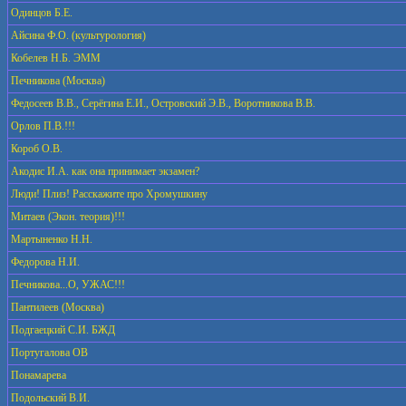
Одинцов Б.Е.
Айсина Ф.О. (культурология)
Кобелев Н.Б. ЭММ
Печникова (Москва)
Федосеев В.В., Серёгина Е.И., Островский Э.В., Воротникова В.В.
Орлов П.В.!!!
Короб О.В.
Акодис И.А. как она принимает экзамен?
Люди! Плиз! Расскажите про Хромушкину
Митаев (Экон. теория)!!!
Мартыненко Н.Н.
Федорова Н.И.
Печникова...О, УЖАС!!!
Пантилеев (Москва)
Подгаецкий С.И. БЖД
Португалова ОВ
Понамарева
Подольский В.И.