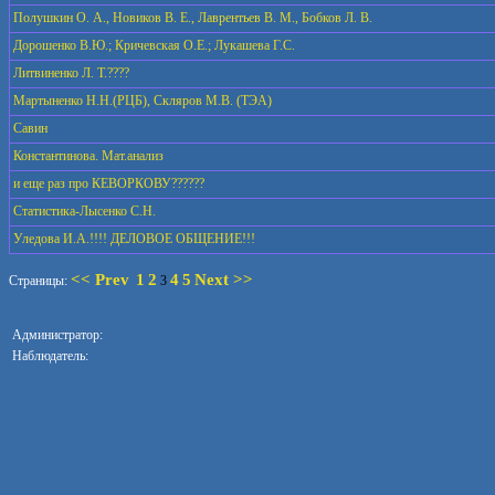
Полушкин О. А., Новиков В. Е., Лаврентьев В. М., Бобков Л. В.
Дорошенко В.Ю.; Кричевская О.Е.; Лукашева Г.С.
Литвиненко Л. Т.????
Мартыненко Н.Н.(РЦБ), Скляров М.В. (ТЭА)
Савин
Константинова. Мат.анализ
и еще раз про КЕВОРКОВУ??????
Статистика-Лысенко С.Н.
Уледова И.А.!!!! ДЕЛОВОЕ ОБЩЕНИЕ!!!
<< Prev
1
2
4
5
Next >>
Страницы:
3
Администратор:
Наблюдатель: