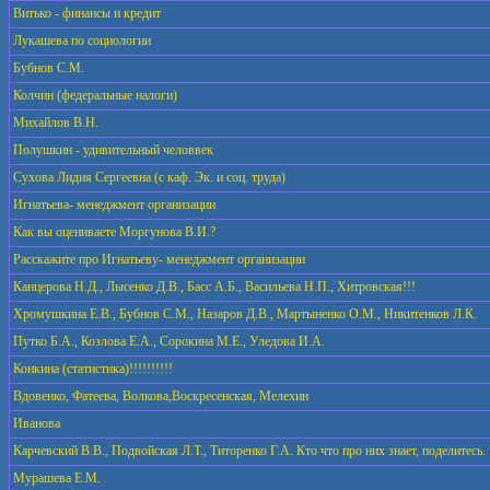
Витько - финансы и кредит
Лукашева по социологии
Бубнов С.М.
Колчин (федеральные налоги)
Михайлов В.Н.
Полушкин - удивительный человвек
Сухова Лидия Сергеевна (с каф. Эк. и соц. труда)
Игнатьева- менеджмент организации
Как вы оцениваете Моргунова В.И.?
Расскажите про Игнатьеву- менеджмент организации
Канцерова Н.Д., Лысенко Д.В., Басс А.Б., Васильева Н.П., Хитровская!!!
Хромушкина Е.В., Бубнов С.М., Назаров Д.В., Мартыненко О.М., Никитенков Л.К.
Путко Б.А., Козлова Е.А., Сорокина М.Е., Уледова И.А.
Конкина (статистика)!!!!!!!!!!
Вдовенко, Фатеева, Волкова,Воскресенская, Мелехин
Иванова
Карчевский В.В., Подвойская Л.Т., Титоренко Г.А. Кто что про них знает, поделитесь.
Мурашева Е.М.