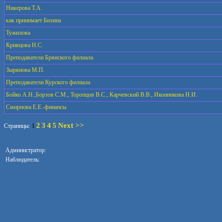
Никерова Т.А.
как принимает Бизина
Тужилова
Кривцова Н.С.
Преподаватели Брянского филиала
Зырянова М.П.
Преподаватели Курского филиала
Бойко А.Н.,Борзов С.М., Торопцов В.С., Карчевский В.В., Иконникова Н.И.
Смирнова Е.Е.-финансы
2
3
4
5
Next >>
Страницы:
1
Администратор:
Наблюдатель: