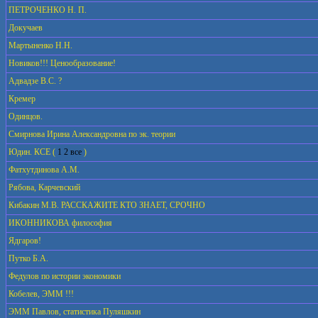
ПЕТРОЧЕНКО Н. П.
Докучаев
Мартыненко Н.Н.
Новиков!!! Ценообразование!
Адвадзе В.С. ?
Кремер
Одинцов.
Смирнова Ирина Александровна по эк. теории
Юдин. КСЕ
(
1
2
все
)
Фатхутдинова А.М.
Рябова, Карчевский
Кибакин М.В. РАССКАЖИТЕ КТО ЗНАЕТ, СРОЧНО
ИКОННИКОВА философия
Ядгаров!
Путко Б.А.
Федулов по истории экономики
Кобелев, ЭММ !!!
ЭММ Павлов, статистика Пуляшкин