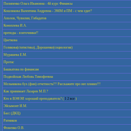
Пилипенко Ольга Ивановна - 4й курс Финансы
Кошлякова Валентина Андревна - ЭММ и ПМ - с чем едят?
Аполов, Чувилин, Гибадатов
Коноплева И.А.
преподы - взяточники!!
Цветкова
Голикова(статистика), Дорошенко(социология)
Мурашева Е.М.
Протас
Башкатова по финансам
Подвойская Любовь Тимофеевна
Мельникова бух (фин) отчетность!!! Расскажите про нее плиииз!!!
Как принимает Лазарев М.П.?
Кто в ВЗФЭИ хороший преподаватель?
(
1
2
все
)
Эйсымонт И.М.
Басс (ДКЦ)
Ратников
Фоменко О.В.