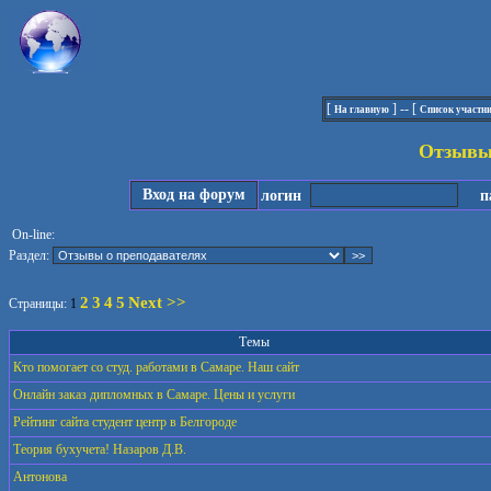
[
] -- [
На главную
Список участн
Отзывы 
Вход на форум
логин
па
On-line:
Раздел:
2
3
4
5
Next >>
Страницы:
1
Темы
Кто помогает со студ. работами в Самаре. Наш сайт
Онлайн заказ дипломных в Самаре. Цены и услуги
Рейтинг сайта студент центр в Белгороде
Теория бухучета! Назаров Д.В.
Антонова