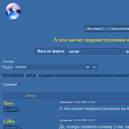
[
] -- [
На главную
Список участн
А что насчет перепоступления н
Вход на форум
логин
па
On-line:
Раздел:
/
/
ФОРУМ ВЗФЭИ
ВЗФЭИ
А что насчет перепоступления на безплатную форму обуч.без потери года?
Страницы:
1
Автор
Tory
Добавлено: 31-01-2005 14:16
А что насчет перепоступления на 
редкий гость
Сообщений: 3
LiRa
Добавлено: 31-01-2005 14:32
Да, теперь понятно почему у нас т
частый гость