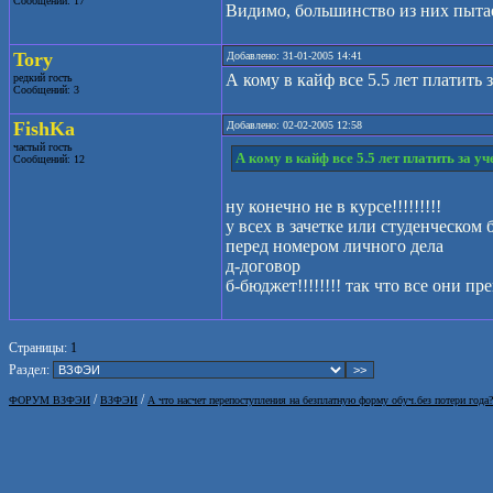
Сообщений: 17
Видимо, большинство из них пытае
Tory
Добавлено: 31-01-2005 14:41
А кому в кайф все 5.5 лет платить 
редкий гость
Сообщений: 3
FishKa
Добавлено: 02-02-2005 12:58
частый гость
А кому в кайф все 5.5 лет платить за уч
Сообщений: 12
ну конечно не в курсе!!!!!!!!!
у всех в зачетке или студенческом
перед номером личного дела
д-договор
б-бюджет!!!!!!!! так что все они пре
Страницы:
1
Раздел:
/
/
ФОРУМ ВЗФЭИ
ВЗФЭИ
А что насчет перепоступления на безплатную форму обуч.без потери года?